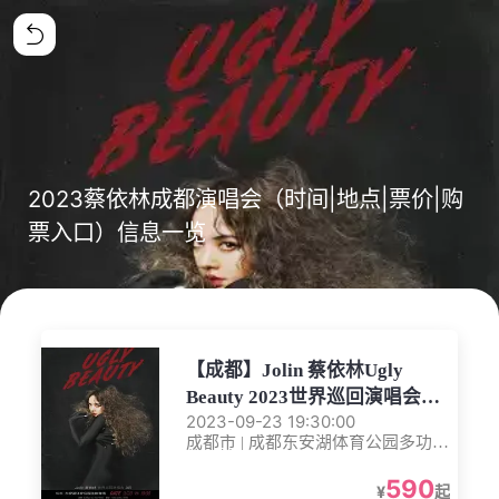
2023蔡依林成都演唱会（时间|地点|票价|购
票入口）信息一览
【成都】Jolin 蔡依林Ugly
Beauty 2023世界巡回演唱会—
2023-09-23 19:30:00
成都站
成都市 | 成都东安湖体育公园多功能
体育馆
590
¥
起