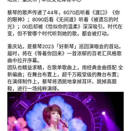
蔡琴的歌声传递了44年，6070后听着《渡口》《你
的眼神》；8090后看《无间道》听着《被遗忘的时
光》；00后却被《恰似你的温柔》深深吸引。时代在
变，但不管哪个时代听到她的歌，都会被打动。
重庆站，是蔡琴2023「好新琴」巡回演唱会的首站。
届时，将在《等着你回来》一首浓郁的百⽼汇⻛格歌
曲中拉开序幕。
团队也精益求精，在歌单歌曲上，用经典⾦曲搭配 全
新编曲；在舞台布置上，超千万殿堂级的舞台布置；
在演绎制作上，蔡琴将洒脱地拿掉⽿环、脱掉⾼跟
鞋，进行一场纯粹演绎。