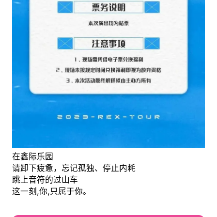
在鑫际乐园
请卸下疲惫，忘记孤独、停止内耗
跳上音符的过山车
这一刻,你,只属于你。