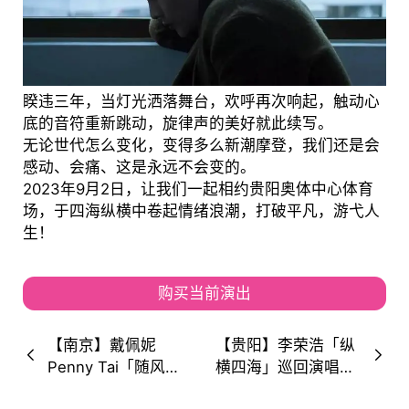
睽违三年，当灯光洒落舞台，欢呼再次响起，触动心
底的音符重新跳动，旋律声的美好就此续写。
无论世代怎么变化，变得多么新潮摩登，我们还是会
感动、会痛、这是永远不会变的。
2023年9月2日，让我们一起相约贵阳奥体中心体育
场，于四海纵横中卷起情绪浪潮，打破平凡，游弋人
生！
购买当前演出
【南京】戴佩妮
【贵阳】李荣浩「纵
Penny Tai「随风所
横四海」巡回演唱
遇」2023Drift World
会！这一次他要「纵