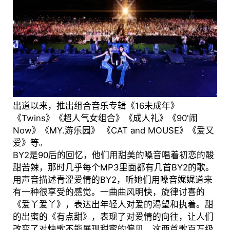
出道以来，推出组合音乐专辑《16未成年》
《Twins》《超人气女组合》《成人礼》《90'闹
Now》《MY.游乐园》 《CAT and MOUSE》《爱又
爱》等。
BY2是90后的回忆，他们用甜美的嗓音唱着初恋的酸
甜苦辣，那时几乎每个MP3里面都有几首BY2的歌。
用声音描述青涩爱情的BY2，听她们用嗓音娓娓道来
有一种很享受的感觉。一曲曲风明快，旋律讨喜的
《爱丫爱丫》，表达出年轻人对爱的渴望和执着。甜
的出蜜的《有点甜》，表现了对爱情的向往，让人们
改变了对快歌不能展现甜蜜的偏见。这两首歌百万级