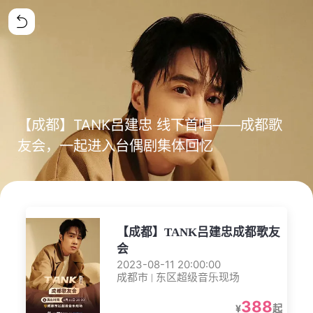
【成都】TANK吕建忠 线下首唱——成都歌
友会，一起进入台偶剧集体回忆
【成都】TANK吕建忠成都歌友
会
2023-08-11 20:00:00
成都市 | 东区超级音乐现场
388
¥
起