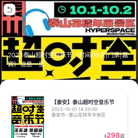
2023泰山超时空音乐节（时间|地点|门票|嘉
宾）信息一览
【泰安】泰山超时空音乐节
2023-10-01 14:30:00
泰安市 | 泰山花样年华景区
298
¥
起