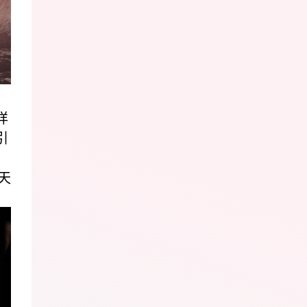
样
引
天