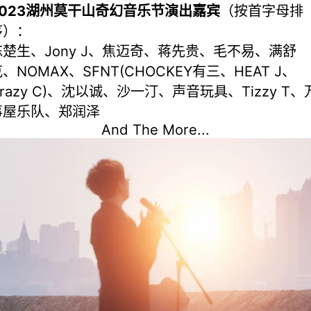
2023湖州莫干山奇幻音乐节演出嘉宾
（按首字母排
序）：
陈楚生、Jony J、焦迈奇、蒋先贵、毛不易、满舒
、NOMAX、SFNT(CHOCKEY有三、HEAT J、
razy C)、沈以诚、沙一汀、声音玩具、Tizzy T、
事屋乐队、郑润泽
And The More...