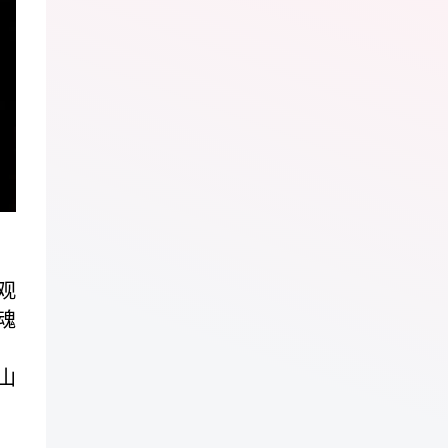
观
魂
山