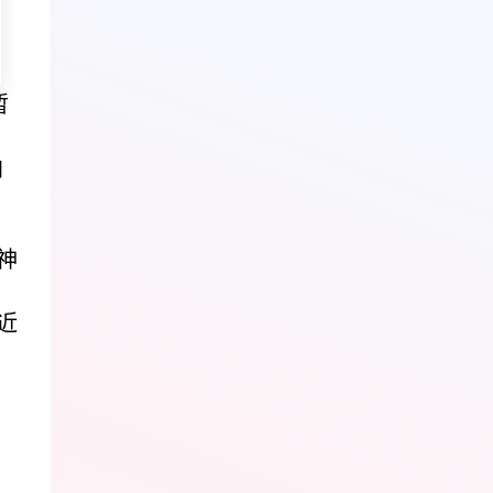
暂
白
神
近