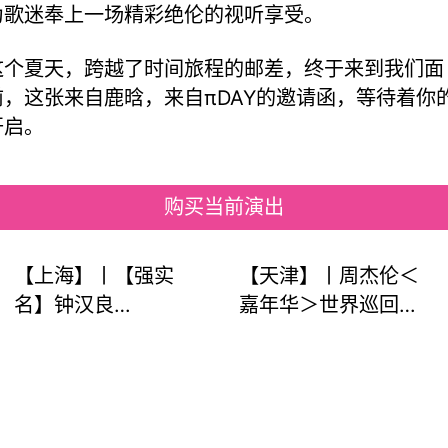
为歌迷奉上一场精彩绝伦的视听享受。
这个夏天，跨越了时间旅程的邮差，终于来到我们面
前，这张来自鹿晗，来自πDAY的邀请函，等待着你
开启。
购买当前演出
【上海】丨【强实
【天津】丨周杰伦＜
名】钟汉良
嘉年华＞世界巡回演
2023「O」主题巡回
唱会天津站即将开
演唱会-上海站！一起
票！一同共赴天王的
穿越「O」的时空隧道
音乐盛典~
~