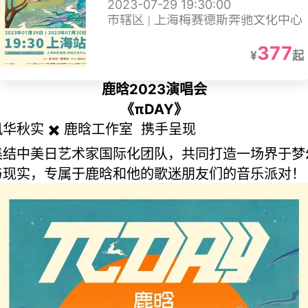
2023-07-29 19:30:00
市辖区 | 上海梅赛德斯奔驰文化中心
377
¥
起
鹿晗2023演唱会
《πDAY》
风华秋实 ✖️ 鹿晗工作室 携手呈现
集结中美日艺术家国际化团队，共同打造一场界于梦
与现实，专属于鹿晗和他的歌迷朋友们的音乐派对！