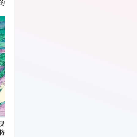
的
现
将