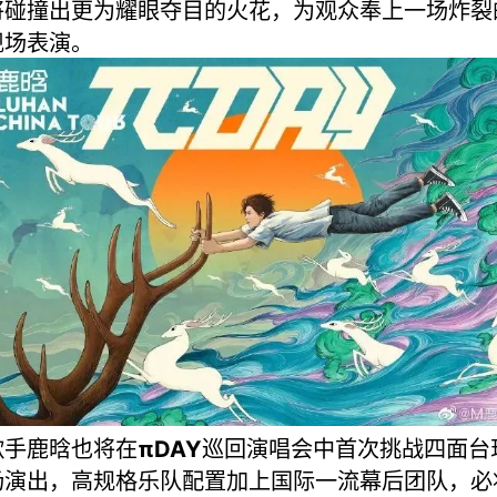
将碰撞出更为耀眼夺目的火花，为观众奉上一场炸裂
现场表演。
歌手鹿晗也将在
πDAY
巡回演唱会中首次挑战四面台
场演出，高规格乐队配置加上国际一流幕后团队，必