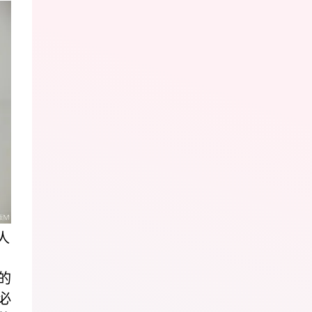
人
的
必