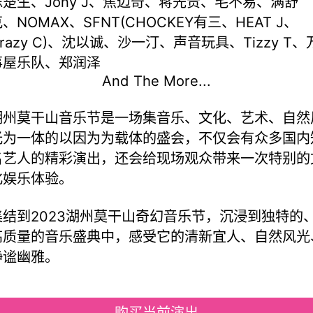
陈楚生、Jony J、焦迈奇、蒋先贵、毛不易、满舒
、NOMAX、SFNT(CHOCKEY有三、HEAT J、
razy C)、沈以诚、沙一汀、声音玩具、Tizzy T、
事屋乐队、郑润泽
And The More...
湖州莫干山音乐节是一场集音乐、文化、艺术、自然
光为一体的以因为为载体的盛会，不仅会有众多国内
名艺人的精彩演出，还会给现场观众带来一次特别的
化娱乐体验。
集结到2023湖州莫干山奇幻音乐节，沉浸到独特的
高质量的音乐盛典中，感受它的清新宜人、自然风光
静谧幽雅。
购买当前演出