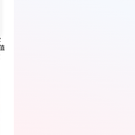
受
值
放