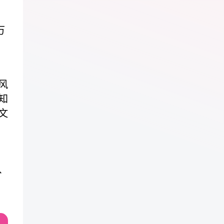
万
风
知
文
、
、