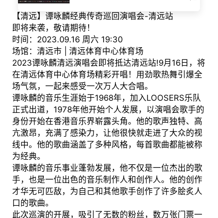
【清远】谭咏麟经典传奇巡回演唱会-清远站
即将来袭，敬请期待！
时间：2023.09.16 周六 19:30
场馆：清远市 | 清远体育中心体育场
2023谭咏麟清远演唱会即将抵达清远站!9月16日，将
在清远体育中心体育场精彩开唱！用劲歌热舞引爆全
场气氛，一起来感受一次万人大合唱。
谭咏麟的音乐生涯始于1968年，加入LOOSERS乐队
正式出道，1978年他开始个人发展，以演唱会歌手的
身份开始在香港音乐界崭露头角。他的歌声独特、高
亢激昂，充满了感染力，让他很快就走进了大众的视
线中。他的歌曲涵盖了多种风格，每首歌曲都能被称
为经典。
谭咏麟的音乐事业蓬勃发展，他不仅是一位杰出的歌
手，也是一位出色的音乐制作人和创作人。他的创作
才华无可匹敌，为自己和其他歌手创作了许多脍炙人
口的歌曲。
此次巡演的开展，吸引了无数的粉丝，数万张门票一