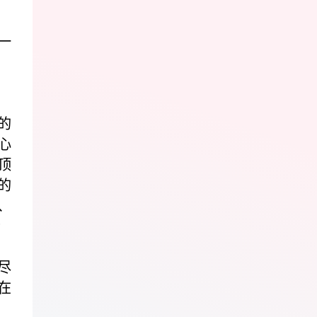
一
的
心
顶
的
、
音
尽
在