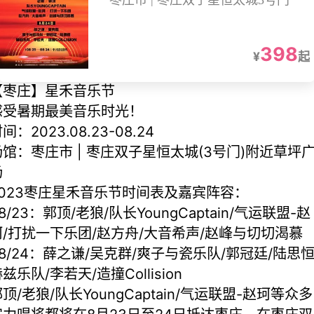
枣庄市 | 枣庄双子星恒太城3号门
398
¥
起
【枣庄】星禾音乐节
感受暑期最美音乐时光！
间：2023.08.23-08.24
场馆：枣庄市 | 枣庄双子星恒太城(3号门)附近草坪
场
2023枣庄星禾音乐节时间表及嘉宾阵容：
8/23：郭顶/老狼/队长YoungCaptain/气运联盟-赵
珂/打扰一下乐团/赵方舟/大音希声/赵峰与切切渴慕
08/24：薛之谦/吴克群/爽子与瓷乐队/郭冠廷/陆思恒
兹乐队/李若天/造撞Collision
顶/老狼/队长YoungCaptain/气运联盟-赵珂等众多