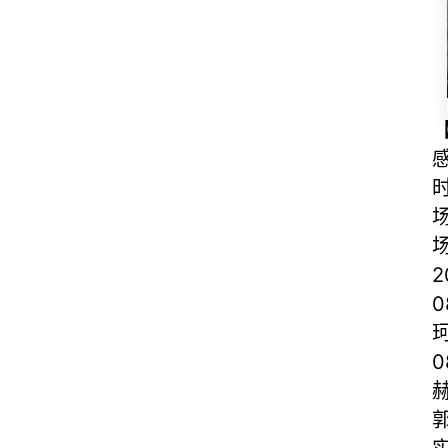
时
0
赫
郭