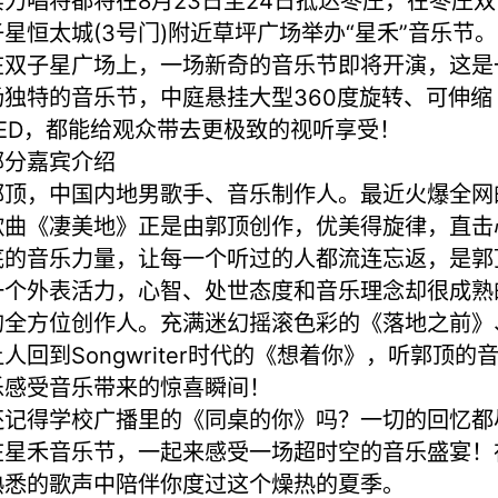
实力唱将都将在8月23日至24日抵达枣庄，在枣庄双
子星恒太城(3号门)附近草坪广场举办“星禾”音乐节。
在双子星广场上，一场新奇的音乐节即将开演，这是
场独特的音乐节，中庭悬挂大型360度旋转、可伸缩
LED，都能给观众带去更极致的视听享受！
部分嘉宾介绍
郭顶，中国内地男歌手、音乐制作人。最近火爆全网
歌曲《凄美地》正是由郭顶创作，优美得旋律，直击
底的音乐力量，让每一个听过的人都流连忘返，是郭
一个外表活力，心智、处世态度和音乐理念却很成熟
的全方位创作人。充满迷幻摇滚色彩的《落地之前》
让人回到Songwriter时代的《想着你》，听郭顶的
乐感受音乐带来的惊喜瞬间！
还记得学校广播里的《同桌的你》吗？一切的回忆都
在星禾音乐节，一起来感受一场超时空的音乐盛宴！
熟悉的歌声中陪伴你度过这个燥热的夏季。