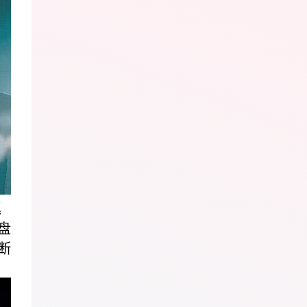
巡
盘
断