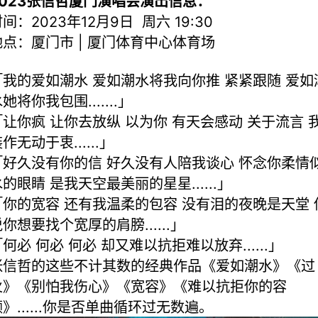
2023张信哲厦门演唱会演出信息：
间：2023年12月9日 周六 19:30
地点：厦门市 | 厦门体育中心体育场
「我的爱如潮水 爱如潮水将我向你推 紧紧跟随 爱如
她将你我包围.......」
「让你疯 让你去放纵 以为你 有天会感动 关于流言 
作无动于衷......」
「好久没有你的信 好久没有人陪我谈心 怀念你柔情
的眼睛 是我天空最美丽的星星......」
「你的宽容 还有我温柔的包容 没有泪的夜晚是天堂 
你想要找个宽厚的肩膀......」
何必 何必 何必 却又难以抗拒难以放弃......」
张信哲的这些不计其数的经典作品《爱如潮水》《过
火》《别怕我伤心》《宽容》《难以抗拒你的容
》......你是否单曲循环过无数遍。