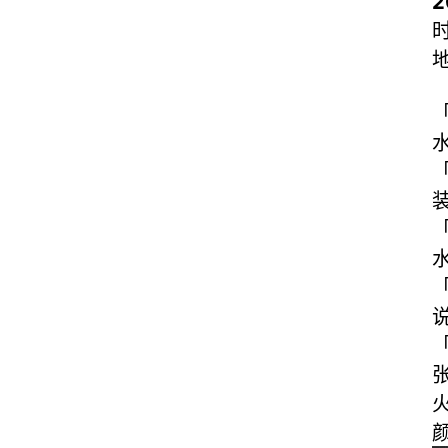
时
水
装
水
说
「
颜