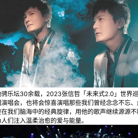
驰骋乐坛30余载，2023张信哲「未来式2.0」世界
回演唱会，也将会惊喜演唱那些我们曾经念念不忘、
旋在我们脑海中的经典旋律，用他的歌声继续源源不
为人们注入温柔治愈的爱与能量。