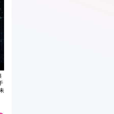
典
于
未