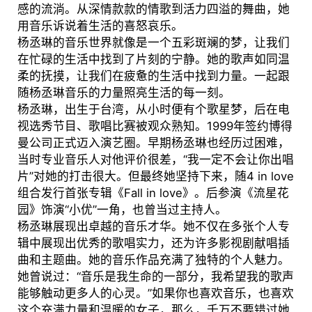
感的流淌。从深情款款的情歌到活力四溢的舞曲，她
用音乐诉说着生活的喜怒哀乐。
杨丞琳的音乐世界就像是一个五彩斑斓的梦，让我们
在忙碌的生活中找到了片刻的宁静。她的歌声如同温
柔的抚摸，让我们在疲惫的生活中找到力量。一起跟
随杨丞琳音乐的力量照亮生活的每一刻。
杨丞琳，出生于台湾，从小时便有个歌星梦，后在电
视选秀节目、歌唱比赛被观众熟知。1999年签约博得
曼公司正式迈入演艺圈。早期杨丞琳也经历过困难，
当时专业音乐人对他评价很差，“我一定不会让你出唱
片”对她的打击很大。但最终她坚持下来，随4 in love
组合发行首张专辑《Fall in love》。后参演《流星花
园》饰演“小优”一角，也曾当过主持人。
杨丞琳展现出卓越的音乐才华。她不仅在多张个人专
辑中展现出优秀的歌唱实力，还为许多影视剧献唱插
曲和主题曲。她的音乐作品充满了独特的个人魅力。
她曾说过：“音乐是我生命的一部分，我希望我的歌声
能够触动更多人的心灵。”如果你也喜欢音乐，也喜欢
这个充满力量和温暖的女子，那么，千万不要错过她