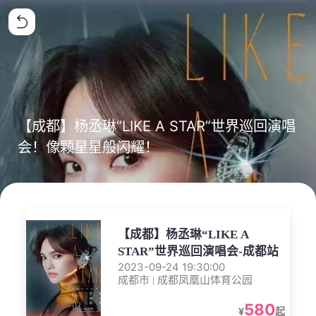
【成都】杨丞琳“LIKE A STAR”世界巡回演唱
会！像颗星星般闪耀！
【成都】杨丞琳“LIKE A
STAR”世界巡回演唱会-成都站
2023-09-24 19:30:00
成都市 | 成都凤凰山体育公园
580
¥
起