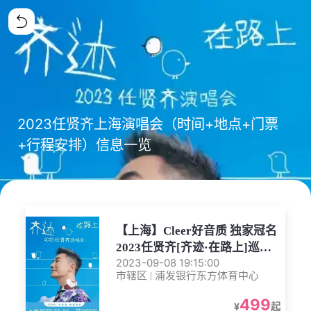
2023任贤齐上海演唱会（时间+地点+门票
+行程安排）信息一览
【上海】Cleer好音质 独家冠名
2023任贤齐[齐迹·在路上]巡回
2023-09-08 19:15:00
演唱会-上海站
市辖区 | 浦发银行东方体育中心
499
¥
起