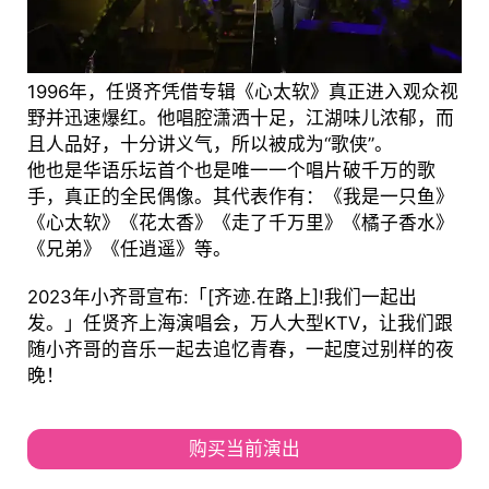
1996年，任贤齐凭借专辑《心太软》真正进入观众视
野并迅速爆红。他唱腔潇洒十足，江湖味儿浓郁，而
且人品好，十分讲义气，所以被成为“歌侠”。
他也是华语乐坛首个也是唯一一个唱片破千万的歌
手，真正的全民偶像。其代表作有：《我是一只鱼》
《心太软》《花太香》《走了千万里》《橘子香水》
《兄弟》《任逍遥》等。
2023年小齐哥宣布:「[齐迹.在路上]!我们一起出
发。」任贤齐上海演唱会，万人大型KTV，让我们跟
随小齐哥的音乐一起去追忆青春，一起度过别样的夜
晚！
购买当前演出