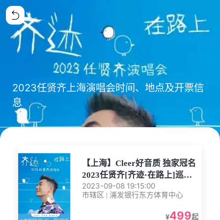
2023任贤齐上海演唱会时间、地点及开票信
息
【上海】Cleer好音质 独家冠名
2023任贤齐[齐迹·在路上]巡回
2023-09-08 19:15:00
演唱会-上海站
市辖区 | 浦发银行东方体育中心
499
¥
起