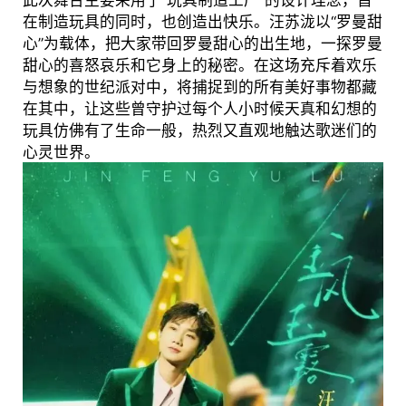
此次舞台主要采用了“玩具制造工厂”的设计理念，旨
在制造玩具的同时，也创造出快乐。汪苏泷以“罗曼甜
心”为载体，把大家带回罗曼甜心的出生地，一探罗曼
甜心的喜怒哀乐和它身上的秘密。在这场充斥着欢乐
与想象的世纪派对中，将捕捉到的所有美好事物都藏
在其中，让这些曾守护过每个人小时候天真和幻想的
玩具仿佛有了生命一般，热烈又直观地触达歌迷们的
心灵世界。