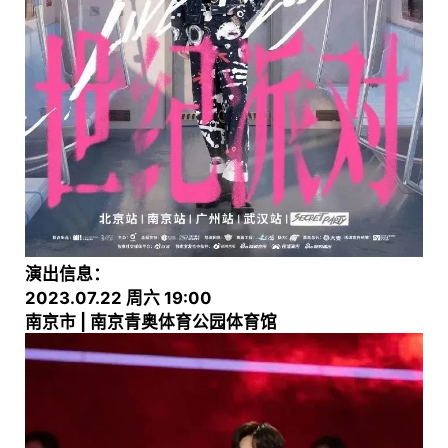
演出信息：
2023.07.22 周六 19:00
南京市 | 南京青奥体育公园体育馆