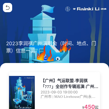
2023李润祺广州演唱会（时间、地点、门
票）信息一览
【广州】气运联盟-李润祺
「777」全创作专辑巡演-广州收
2023-09-03 19:00:00
官站
广州市 | MAO Livehouse广州(永庆
坊店)
450
¥
起