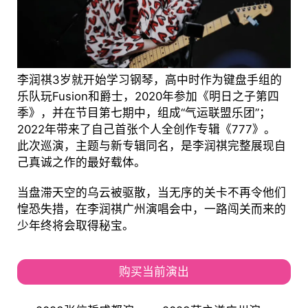
李润祺3岁就开始学习钢琴，高中时作为键盘手组的
乐队玩Fusion和爵士，2020年参加《明日之子第四
季》，并在节目第七期中，组成“气运联盟乐团”；
2022年带来了自己首张个人全创作专辑《777》。
此次巡演，主题与新专辑同名，是李润祺完整展现自
己真诚之作的最好载体。
当盘滞天空的乌云被驱散，当无序的关卡不再令他们
惶恐失措，在李润祺广州演唱会中，一路闯关而来的
少年终将会取得秘宝。
购买当前演出