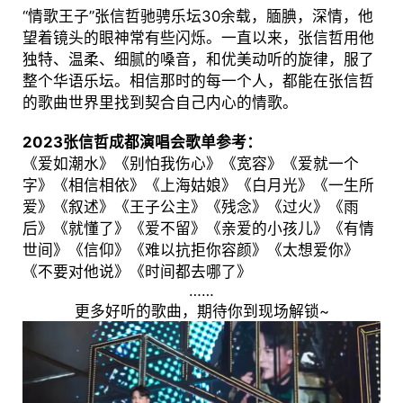
“情歌王子”张信哲驰骋乐坛30余载，腼腆，深情，他
望着镜头的眼神常有些闪烁。一直以来，张信哲用他
独特、温柔、细腻的嗓音，和优美动听的旋律，服了
整个华语乐坛。相信那时的每一个人，都能在张信哲
的歌曲世界里找到契合自己内心的情歌。
2023张信哲成都演唱会歌单参考：
《爱如潮水》《别怕我伤心》《宽容》《爱就一个
字》《相信相依》《上海姑娘》《白月光》《一生所
爱》《叙述》《王子公主》《残念》《过火》《雨
后》《就懂了》《爱不留》《亲爱的小孩儿》《有情
世间》《信仰》《难以抗拒你容颜》《太想爱你》
《不要对他说》《时间都去哪了》
……
更多好听的歌曲，期待你到现场解锁~